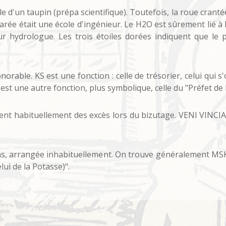
le d'un taupin (prépa scientifique). Toutefois, la roue crantée
parée était une école d'ingénieur. Le H2O est sûrement lié à 
eur hydrologue. Les trois étoiles dorées indiquent que le
rable. KS est une fonction : celle de trésorier, celui qui 
est une autre fonction, plus symbolique, celle du "Préfet de 
t habituellement des excès lors du bizutage. VENI VINCIAM
ins, arrangée inhabituellement. On trouve généralement MSKO
ui de la Potasse)".