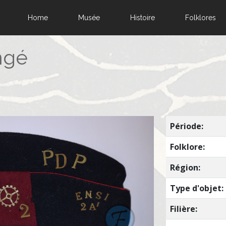
Home
Musée
Histoire
Folklores
ngé
Période:
Folklore:
Région:
Type d'objet:
Filière: