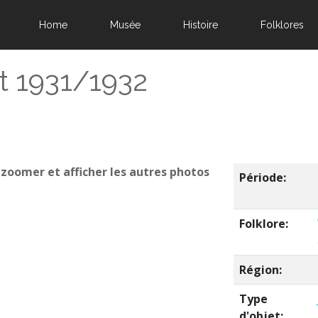
Home
Musée
Histoire
Folklores
nt 1931/1932
 zoomer et afficher les autres photos
Période:
Folklore:
Région:
Type
d'objet: