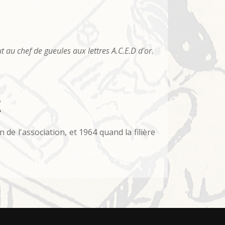
t au chef de gueules aux lettres A.C.E.D d'or
.
E
on de l'association, et 1964 quand la filière