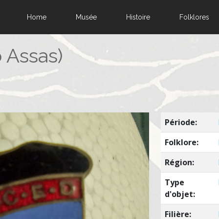
Home
Musée
Histoire
Folklores
 Assas)
Période:
Folklore:
Région:
Type
d'objet:
Filière: